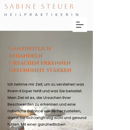
SABINE STEUER
HEILPRAKTIKERIN
Ganzheitlich
behandeln
Ursachen erkennen
Gesundheit stärken
Ich nehme mir Zeit, um zu verstehen was
Ihrem Körper fehlt und was Sie belastet.
Mein Ziel ist es, die Ursachen Ihrer
Beschwerden zu erkennen und eine
natürliche Balance wiederherzustellen,
damit Sie sich langfristig wohl und gesund
fühlen. Mit einer ganzheitlichen