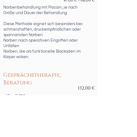
47,00 € - 68,00 €
Narbenbehandlung mit Procain, je nach
Größe und Dauer der Behandlung
Diese Methode eignet sich besonders bei:
schmerzhaften, druckempfindlichen oder
spannenden Narben
Narben nach operativen Eingriffen oder
Unfällen
Narben, die als funktionelle Blockaden im
Körper wirken
Gesprächstherapie,
Beratung
132,00 €
1,5 - 2 Std.
einfach nur reden
Innere Kind Arbeit
Konfrontationstherapie
emotional fokussierte Therapie