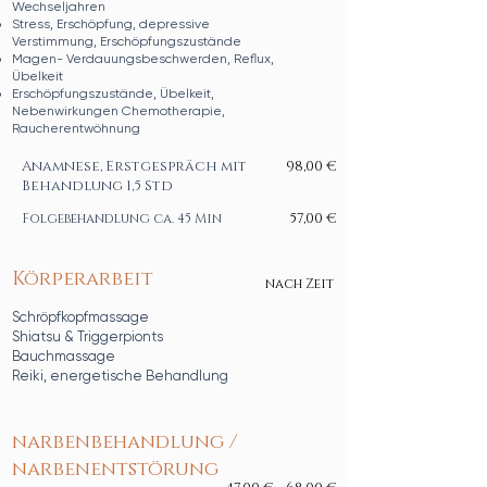
Wechseljahren
Stress, Erschöpfung, depressive
Verstimmung,
Erschöpfungszustände
Magen- Verdauungsbeschwerden, Reflux,
Übelkeit
Erschöpfungszustände,
Übelkeit,
Nebenwirkungen Chemotherapie,
Raucherentwöhnung
Anamnese, Erstgespräch mit
98,00 €
Behandlung 1,5 Std
57,00 €
Folgebehandlung ca. 45 Min
Körperarbeit
nach Zeit
Schröpfkopfmassage
Shiatsu & Triggerpionts
Bauchmassage
Reiki, energetische Behandlung
narbenbehandlung /
narbenentstörung