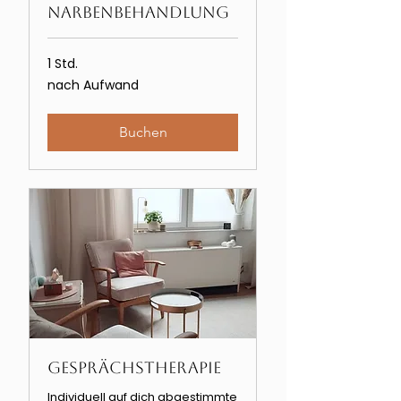
Narbenbehandlung
1 Std.
nach
nach Aufwand
Aufwand
Buchen
Gesprächstherapie
Individuell auf dich abgestimmte