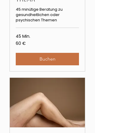
45 minütige Beratung zu
gesundheitlichen oder
psychischen Themen
45 Min.
60
60 €
Euro
Buchen