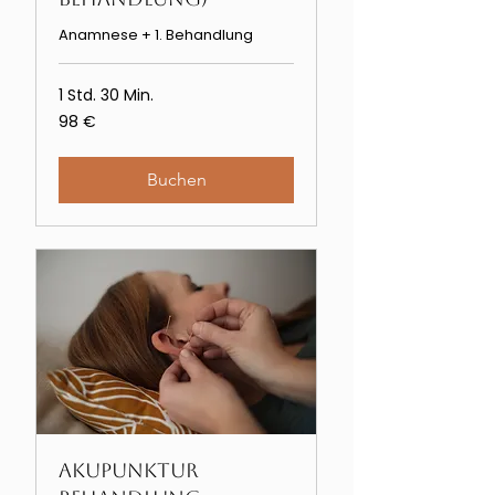
Anamnese + 1. Behandlung
1 Std. 30 Min.
98
98 €
Euro
Buchen
Akupunktur