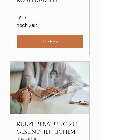
1 Std.
nach
nach Zeit
Zeit
Buchen
kurze Beratung zu
gesundheitlichem
Thema