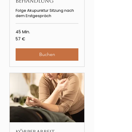
Behandlung
Folge Akupunktur Sitzung nach
dem Erstgespräch
45 Min.
57
57 €
Euro
Buchen
Körperarbeit