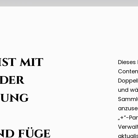
ist mit
Dieses 
Conten
 der
Doppel
und wäh
lung
Sammlu
anzuseh
„+“-Pa
Verwal
nd füge
aktuali