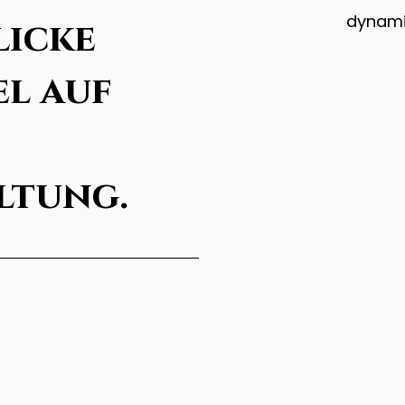
dynamis
licke
el auf
ltung.