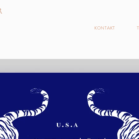
R
N
KONTAKT