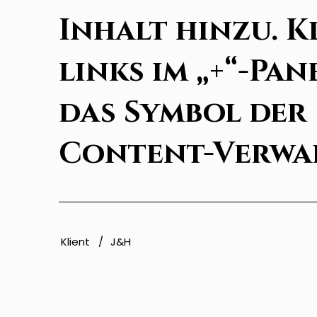
Inhalt hinzu. K
links im „+“-Pan
das Symbol der
Content-Verwa
Klient /
J&H